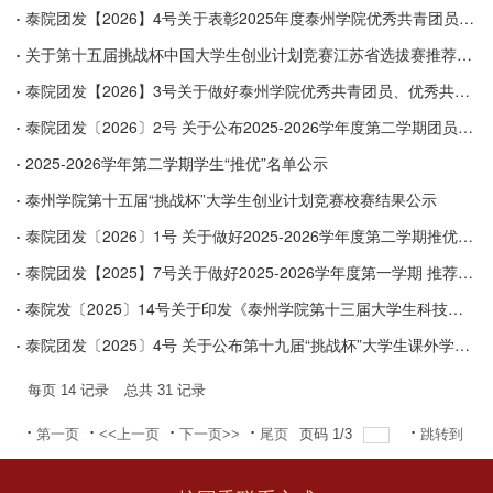
泰院团发【2026】4号关于表彰2025年度泰州学院优秀共青团员、优秀共青团干部、五四红旗团支部的决定
关于第十五届挑战杯中国大学生创业计划竞赛江苏省选拔赛推荐项目的公示
泰院团发【2026】3号关于做好泰州学院优秀共青团员、优秀共青团干部、五四红旗团支部评选表彰工作的通知
泰院团发〔2026〕2号 关于公布2025-2026学年度第二学期团员“推优”名单的通知
2025-2026学年第二学期学生“推优”名单公示
泰州学院第十五届“挑战杯”大学生创业计划竞赛校赛结果公示
泰院团发〔2026〕1号 关于做好2025-2026学年度第二学期推优工作的通知
泰院团发【2025】7号关于做好2025-2026学年度第一学期 推荐优秀团员作为党的发展对象工作的通知
泰院发〔2025〕14号关于印发《泰州学院第十三届大学生科技文化艺术节活动方案》的通知
泰院团发〔2025〕4号 关于公布第十九届“挑战杯”大学生课外学术科技作品竞赛泰州学院校赛获奖名单的通知
每页
14
记录
总共
31
记录
第一页
<<上一页
下一页>>
尾页
页码
1
/
3
跳转到