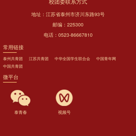
校团委联系方式
地址：江苏省泰州市济川东路93号
邮编：225300
电话：0523-86667810
常用链接
泰州共青团
江苏共青团
中华全国学生联合会
中国青年网
中国共青团
微平台
泰青春
视频号